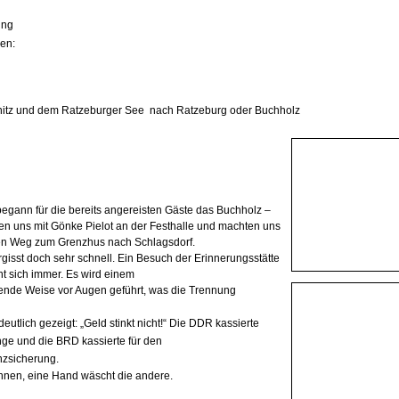
ing
ben:
nitz und dem Ratzeburger See nach Ratzeburg oder Buchholz
egann für die bereits angereisten Gäste das Buchholz –
afen uns mit Gönke Pielot an der Festhalle und machten uns
en Weg zum Grenzhus nach Schlagsdorf.
gisst doch sehr schnell. Ein Besuch der Erinnerungsstätte
nt sich immer. Es wird einem
ende Weise vor Augen geführt, was die Trennung
utlich gezeigt: „Geld stinkt nicht!“ Die DDR kassierte
linge und die BRD
kassierte für den
nzsicherung.
innen, eine Hand wäscht die
andere.