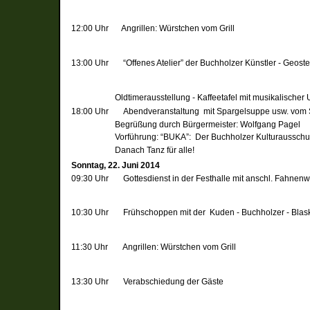
12:00 Uhr
Angrillen: Würstchen vom Grill
13:00 Uhr
“Offenes Atelier” der Buchholzer Künstler -
Geoste
O
ldtimerausstellung -
Kaffeetafel mit musikalische
18:00 Uhr
Abendveranstaltung mit Spargelsuppe usw. vom 
Begrüßung durch Bürgermeister: Wolfgang Pagel
Vorführung: “BUKA”: Der Buchholzer Kulturausschuss s
D
anach Tanz für alle!
Sonntag, 22. Juni 2014
09:30 Uhr
Gottesdienst in der Festhalle mit anschl. Fahne
10:30 Uhr
Frühschoppen mit der Kuden - Buchholzer - Bla
11:30 Uhr
Angrillen: Würstchen vom Grill
13:30 Uhr
Verabschiedung der Gäste