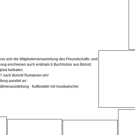
oss sich die Mitgliederversammlung des Freundschafts- und
lung erschienen auch erstmals 6 Buchholzer aus Boholt,
lied beitraten.
17 nach Boholt/ Rumänien ein!
tung parallel an:
dtimerausstellung -
Kaffeetafel mit musikalischer