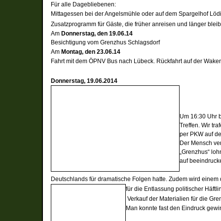
Für alle Dagebliebenen:
Mittagessen bei der Angelsmühle oder auf dem Spargelhof Löd
Zusatzprogramm für Gäste, die früher anreisen und länger blei
Am
Donnerstag, den 19.06.14
Besichtigung vom Grenzhus Schlagsdorf
Am
Montag, den 23.06.14
Fahrt mit dem ÖPNV Bus nach Lübeck. Rückfahrt auf der Wake
Donnerstag, 19.06.2014
Um 16:30 Uhr b
Treffen. Wir tr
per PKW auf d
Der Mensch ver
„Grenzhus“ loh
auf beeindruck
D
eutschlands für dramatische Folgen hatte. Zudem wird einem de
für die
Entlassung politischer Häft
Verkauf der Materialien für die
Gre
Man konnte fast den Eindruck gew