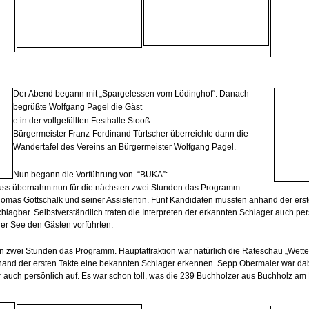
Der Abend begann mit „Spargelessen vom Lödinghof“. Danach
begrüßte
Wolfgang Pagel die Gäst
e in der vollgefüllten Festhalle Stooß.
Bürgermeister Franz-Ferdinand Türtscher überreichte dann die
Wandertafel des Vereins an
Bürgermeister Wolfgang Pagel.
Nun begann die Vorführung von “BUKA”:
uss übernahm nun für die nächsten zwei Stunden das Programm.
Thomas Gottschalk und seiner Assistentin. Fünf Kandidaten mussten anhand der erst
gbar. Selbstverständlich traten die Interpreten der erkannten Schlager auch per
er See den Gästen vorführten.
n zwei Stunden das Programm. Hauptattraktion war natürlich die Rateschau „Wett
nhand der ersten Takte eine bekannten Schlager erkennen. Sepp Obermaier war da
ger auch persönlich auf. Es war schon toll, was die 239 Buchholzer aus Buchholz a