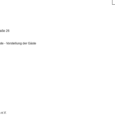
raße 26
ste -
Vorstellung der Gäste
 e.V.