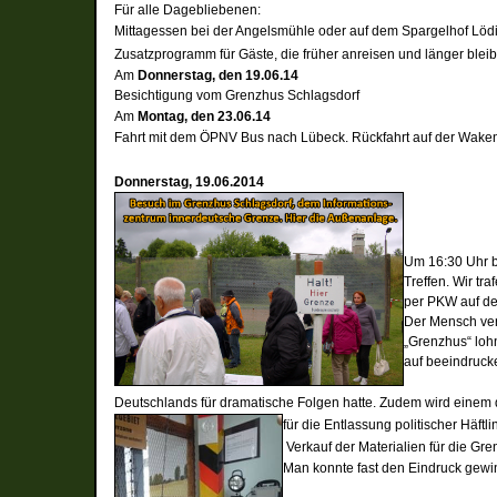
Für alle Dagebliebenen:
Mittagessen bei der Angelsmühle oder auf dem Spargelhof Löd
Zusatzprogramm für Gäste, die früher anreisen und länger blei
Am
Donnerstag, den 19.06.14
Besichtigung vom Grenzhus Schlagsdorf
Am
Montag, den 23.06.14
Fahrt mit dem ÖPNV Bus nach Lübeck. Rückfahrt auf der Wake
Donnerstag, 19.06.2014
Um 16:30 Uhr b
Treffen. Wir tr
per PKW auf d
Der Mensch ver
„Grenzhus“ loh
auf beeindruck
D
eutschlands für dramatische Folgen hatte. Zudem wird einem de
für die
Entlassung politischer Häft
Verkauf der Materialien für die
Gre
Man konnte fast den Eindruck gew