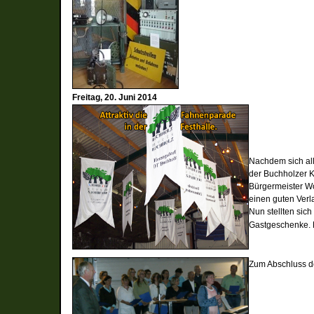
Freitag, 20. Juni 2014
Nachdem sich al
der
Buchholzer K
Bürgermeister W
einen guten Verl
Nun stellten sich
Gastgeschenke.
Zum Abschluss de