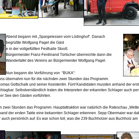
Abend begann mit „Spargelessen vom Lödinghof“. Danach
begrüßte
Wolfgang Pagel die Gäst
e in der vollgefüllten Festhalle Stooß.
Bürgermeister Franz-Ferdinand Türtscher überreichte dann die
Wandertafel des Vereins an
Bürgermeister Wolfgang Pagel.
Nun begann die Vorführung von “BUKA”:
uss übernahm nun für die nächsten zwei Stunden das Programm.
Thomas Gottschalk und seiner Assistentin. Fünf Kandidaten mussten anhand der erst
gbar. Selbstverständlich traten die Interpreten der erkannten Schlager auch per
er See den Gästen vorführten.
n zwei Stunden das Programm. Hauptattraktion war natürlich die Rateschau „Wett
nhand der ersten Takte eine bekannten Schlager erkennen. Sepp Obermaier war da
ger auch persönlich auf. Es war schon toll, was die 239 Buchholzer aus Buchholz a