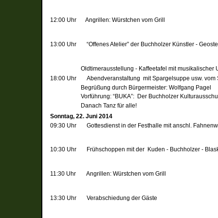
12:00 Uhr
Angrillen: Würstchen vom Grill
13:00 Uhr
“Offenes Atelier” der Buchholzer Künstler -
Geoste
O
ldtimerausstellung -
Kaffeetafel mit musikalische
18:00 Uhr
Abendveranstaltung mit Spargelsuppe usw. vom 
Begrüßung durch Bürgermeister: Wolfgang Pagel
Vorführung: “BUKA”: Der Buchholzer Kulturausschuss s
D
anach Tanz für alle!
Sonntag, 22. Juni 2014
09:30 Uhr
Gottesdienst in der Festhalle mit anschl. Fahne
10:30 Uhr
Frühschoppen mit der Kuden - Buchholzer - Bla
11:30 Uhr
Angrillen: Würstchen vom Grill
13:30 Uhr
Verabschiedung der Gäste