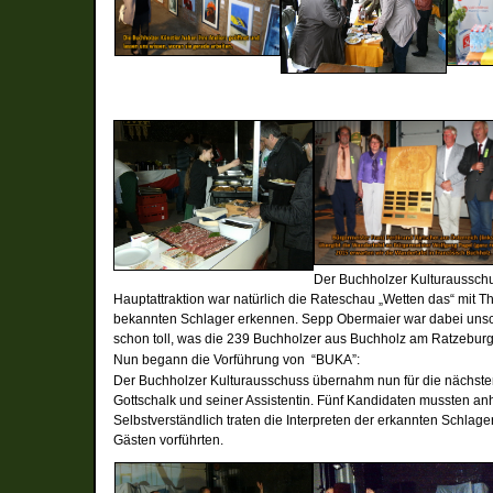
Der Buchholzer Kulturaussch
Hauptattraktion war natürlich die Rateschau „Wetten das“ mit 
bekannten Schlager erkennen. Sepp Obermaier war dabei unschla
schon toll, was die 239 Buchholzer aus Buchholz am Ratzeburg
Nun begann die Vorführung von “BUKA”:
Der Buchholzer Kulturausschuss übernahm nun für die nächste
Gottschalk und seiner Assistentin. Fünf Kandidaten mussten a
Selbstverständlich traten die Interpreten der erkannten Schla
Gästen vorführten.