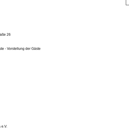
raße 26
ste -
Vorstellung der Gäste
 e.V.