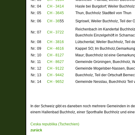
Nr.: 04
CH - 3414
Hasle bei Burgdorf; Weiler Buchholz
Nr.: 05
CH - 3645
Thun, Buchholz Stadtteil von Thun
Nr.: 06
CH - 36
55
Sigriswil, Weiler Buchholz, Teil der
Reichenbach im Kandertal Buchholz,
Nr.: 07
CH - 3722
Buechholx Einzelgehöft in Scharnac
Nr.: 08
CH - 3816
Lütschental; Weiler Buchholz, Teil d
Nr.: 09
CH - 4616
Kappel SO; Im Buchholz,Gemarkung 
Nr.: 10
CH - 8127
Maur; Buechholz ist eine Gemarkung 
Nr.: 11
CH - 8627
Gemeinde Grüningen, Buechholz, We
Nr.: 12
CH - 9122
Gemeinde Mogelsber-Nassen, Buec
Nr.: 13
CH - 9442
Buechholz,
Teil der Ortschaft Berne
Nr.: 14
CH - 9652
Gemeinde Nesslau, Buechholz Teil 
In der Schweiz gibt es daneben noch mehrere Gemeinden in dene
einem Hallenbad Buchholz, einer Sporthalle Buchholz und ein
Ceska republika (Tschechien)
zurück