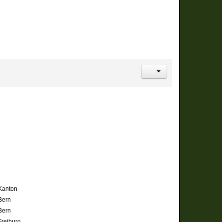
Kanton
Bern
Bern
Freiburg