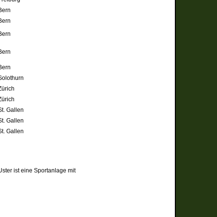
Bern
Bern
Bern
Bern
Bern
Solothurn
Zürich
Zürich
St. Gallen
St. Gallen
St. Gallen
ster ist eine Sportanlage mit