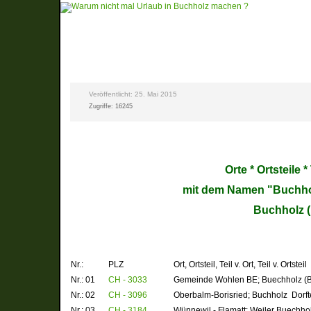
Veröffentlicht: 25. Mai 2015
Zugriffe: 16245
Orte * Ortsteile 
mit dem Namen "Buchho
Buchholz 
Nr.:
PLZ
Ort, Ortsteil, Teil v. Ort, Teil v. Ortsteil
Nr.: 01
CH - 3033
Gemeinde Wohlen BE; Buechholz
(
Nr.: 02
CH - 3096
Oberbalm-Borisried; Buchholz
Dorft
Nr.: 03
CH - 3184
Wünnewil - Flamatt; Weiler
Buechho