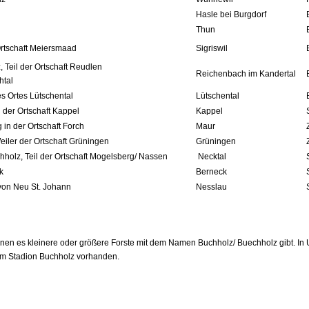
Hasle bei Burgdorf
Thun
 Ortschaft Meiersmaad
Sigriswil
 Teil der Ortschaft Reudlen
Reichenbach im Kandertal
htal
es Ortes Lütschental
Lütschental
der Ortschaft Kappel
Kappel
in der Ortschaft Forch
Maur
iler der Ortschaft Grüningen
Grüningen
hholz,
Teil der Ortschaft Mogelsberg/ Nassen
Necktal
ck
Berneck
von Neu St. Johann
Nesslau
n es kleinere oder größere Forste mit dem Namen Buchholz/ Buechholz gibt. In U
em Stadion Buchholz vorhanden.