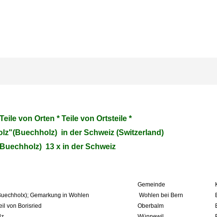
* Teile von Orten * Teile von Ortsteile
*
lz"
(Buechholz) in der Schweiz (Switzerland)
(Buechholz) 13
x in der Schweiz
Gemeinde
Buechholx);
Gemarkung in Wohlen
Wohlen bei Bern
eil von Borisried
Oberbalm
lz
Wünnewil