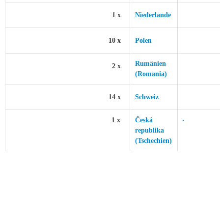
1 x
Niederlande
10 x
Polen
Rumänien
2 x
(Romania)
14 x
Schweiz
1 x
Česká
republika
(Tschechien)