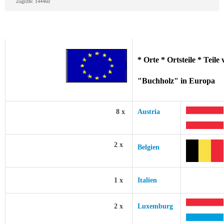
Zugriffe: 144460
* Orte * Ortsteile * Teil
"Buchholz" in Europa
8 x
Austria
2 x
Belgien
1 x
Italien
2 x
Luxemburg