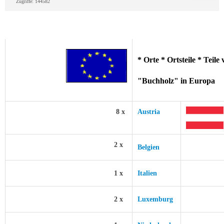
Zugriffe: 144582
* Orte * Ortsteile * Teil
"Buchholz" in Europa
8 x
Austria
2 x
Belgien
1 x
Italien
2 x
Luxemburg