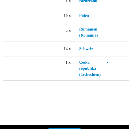
1 x
Niederlande
10 x
Polen
Rumänien
2 x
(Romania)
14 x
Schweiz
1 x
Česká
republika
(Tschechien)