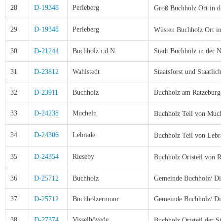
28
D-19348
Perleberg
Groß Buchholz Ort in
d
29
D-19348
Perleberg
Wüsten Buchholz Ort i
30
D-21244
Buchholz i.d.N.
Stadt Buchholz in der 
31
D-23812
Wahlstedt
Staatsforst und Staatlic
32
D-23911
Buchholz
Buchholz am Ratzeburge
33
D-24238
Mucheln
Buchholz
Teil
von Much
34
D-24306
Lebrade
Buchholz
Teil von Lebr
35
D-24354
Rieseby
Buchholz
Ortsteil von 
36
D-25712
Buchholz
Gemeinde Buchholz/ Di
37
D-25712
Buchholzermoor
Gemeinde Buchholz/ Di
38
D-27374
Visselhövede
Buchholz
Ortsteil der S