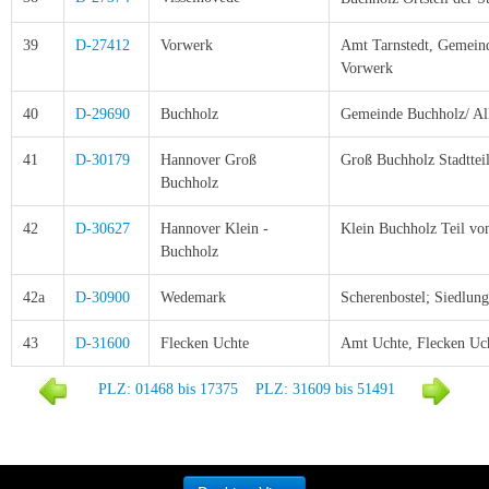
39
D-27412
Vorwerk
Amt Tarnstedt, Gemeind
Vorwerk
40
D-29690
Buchholz
Gemeinde Buchholz/ Al
41
D-30179
Hannover
Groß
Groß Buchholz Stadttei
Buchholz
42
D-30627
Hannover Klein -
Klein Buchholz Teil v
Buchholz
42a
D-30900
Wedemark
Scherenbostel; Siedlun
43
D-31600
Flecken Uchte
Amt Uchte, Flecken Uch
PLZ: 01468 bis 17375
PLZ: 31609 bis 51491