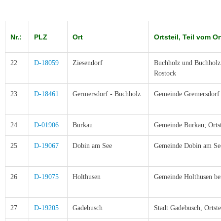
Nr.:
PLZ
Ort
Ortsteil, Teil vom O
22
D-18059
Ziesendorf
Buchholz und Buchholz 
Rostock
23
D-18461
Germersdorf - Buchholz
Gemeinde Gremersdorf 
24
D-01906
Burkau
Gemeinde Burkau; Ortst
25
D-19067
Dobin am See
Gemeinde Dobin am See
26
D-19075
Holthusen
Gemeinde Holthusen bei
27
D-19205
Gadebusch
Stadt Gadebusch, Ortste