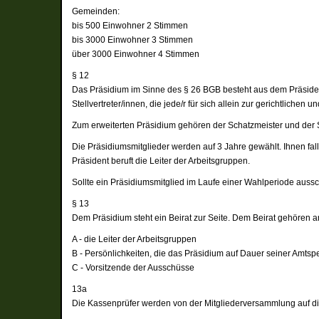
Gemeinden:
bis 500 Einwohner 2 Stimmen
bis 3000 Einwohner 3 Stimmen
über 3000 Einwohner 4 Stimmen
§ 12
Das Präsidium im Sinne des § 26 BGB besteht aus dem Präsidente
Stellvertreter/innen, die jede/r für sich allein zur gerichtlichen
Zum erweiterten Präsidium gehören der Schatzmeister und der Sch
Die Präsidiumsmitglieder werden auf 3 Jahre gewählt. Ihnen fa
Präsident beruft die Leiter der Arbeitsgruppen.
Sollte ein Präsidiumsmitglied im Laufe einer Wahlperiode aus
§ 13
Dem Präsidium steht ein Beirat zur Seite. Dem Beirat gehören a
A - die Leiter der Arbeitsgruppen
B - Persönlichkeiten, die das Präsidium auf Dauer seiner Amtspe
C - Vorsitzende der Ausschüsse
13a
Die Kassenprüfer werden von der Mitgliederversammlung auf di