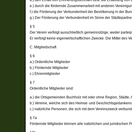
e.) durch die fördernde Zusammenarbeit mit anderen Vereinigun
f.) die Förderung der Verbundenheit der Bevölkerung in der Bu
g.) Der Förderung der Verbundenheit im Sinne der Städtepartn
§ 5
Der Verein verfolgt ausschließlich gemeinnützige, weder partei
Er verfolgt keine eigenwirtschaftlichen Zwecke. Die Mittel des
C. Mitgliedschaft
§ 6
a.) Ordentliche Mitglieder
b.) Fördernde Mitglieder
c.) Ehrenmitglieder
§ 7
Ordentliche Mitglieder sind:
a.) die Ortsgemeinden Buchholz mit oder ohne Region, Städte, 
b.) Vereine, welche sich des Heimat- und Geschichtsgedanke
c.) natürliche Personen, die sich mit dem Vereinszweck verbund
§ 7a
Fördernde Mitglieder können alle natürlichen und juristischen