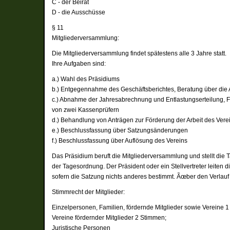
C - der Beirat
D - die Ausschüsse
§ 11
Mitgliederversammlung:
Die Mitgliederversammlung findet spätestens alle 3 Jahre statt.
Ihre Aufgaben sind:
a.) Wahl des Präsidiums
b.) Entgegennahme des Geschäftsberichtes, Beratung über die
c.) Abnahme der Jahresabrechnung und Entlastungserteilung, F
von zwei Kassenprüfern
d.) Behandlung von Anträgen zur Förderung der Arbeit des Vere
e.) Beschlussfassung über Satzungsänderungen
f.) Beschlussfassung über Auflösung des Vereins
Das Präsidium beruft die Mitgliederversammlung und stellt die
der Tagesordnung. Der Präsident oder ein Stellvertreter leite
sofern die Satzung nichts anderes bestimmt. Ãœber den Verlauf 
Stimmrecht der Mitglieder:
Einzelpersonen, Familien, fördernde Mitglieder sowie Vereine 
Vereine fördernder Mitglieder 2 Stimmen;
Juristische Personen