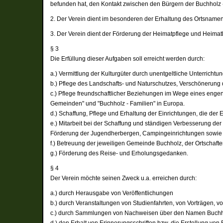
befunden hat, den Kontakt zwischen den Bürgern der Buchholz
2. Der Verein dient im besonderen der Erhaltung des Ortsnamen
3. Der Verein dient der Förderung der Heimatpflege und Heima
§ 3
Die Erfüllung dieser Aufgaben soll erreicht werden durch:
a.) Vermittlung der Kulturgüter durch unentgeltliche Unterrich
b.) Pflege des Landschafts- und Naturschutzes, Verschönerung 
c.) Pflege freundschaftlicher Beziehungen im Wege eines enge
Gemeinden" und "Buchholz - Familien" in Europa.
d.) Schaffung, Pflege und Erhaltung der Einrichtungen, die de
e.) Mitarbeit bei der Schaffung und ständigen Verbesserung der
Förderung der Jugendherbergen, Campingeinrichtungen sowi
f.) Betreuung der jeweiligen Gemeinde Buchholz, der Ortschaft
g.) Förderung des Reise- und Erholungsgedanken.
§ 4
Der Verein möchte seinen Zweck u.a. erreichen durch:
a.) durch Herausgabe von Veröffentlichungen
b.) durch Veranstaltungen von Studienfahrten, von Vorträgen, 
c.) durch Sammlungen von Nachweisen über den Namen Buchhol
d.) den Erhalt von Erinnerungsschriften bzw. die Erstellung vo