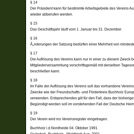
§ 14
Der Präsident kann für bestimmte Arbeitsgebiete des Vereins A
wieder abberufen werden.
§ 15
Das Geschäftsjahr läuft vom 1. Januar bis 31. Dezember
§ 16
Ã„nderungen der Satzung bedürfen einer Mehrheit von mindeste
§ 17
Die Auflösung des Vereins kann nur in einer zu diesem Zweck 
Mitgliederversammlung vorschriftsgemäß mit derselben Tagesor
beschließen kann.
§ 18
Im Falle der Auflösung des Vereins soll das vorhandene Verein
Zwecke wie der Freundschafts- und Förderkreis Buchholz Europa e
verwenden. Entsprechendes gilt für den Fall, dass der bisherig
Begünstigt werden soll im vorstehenden Fall der Deutsche Heim
§ 19
Der Verein wird ins Vereinsregister eingetragen.
Buchholz i.d.Nordheide 04. Oktober 1991
Geändert , Buchholz - Waldkirch Aug. 2001