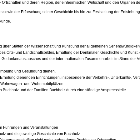
 - Ortschaften und deren Region, der einheimischen Wirtschaft und den Organen 
s sowie der Erforschung seiner Geschichte bis hin zur Feststellung der Entstehu
tkunde.
tung über Stätten der Wissenschaft und Kunst und der allgemeinen Sehenswürdigkeit
des Orts- und Landschaftsbildes, Erhaltung der Denkmäler, Geschichte und Kunst,
n Gedankenaustausches und der inter- nationalen Zusammenarbeit im Sinne der Vö
r Erholung und Gesundung dienen.
 Erholung dienenden Einrichtungen, insbesondere der Verkehrs-, Unterkunfts-, Ver
e Wohnwagen- und Wohnmobilplätzen.
en Buchholz und der Familien Buchholz durch eine ständige Ansprechstelle.
von Führungen und Veranstaltungen
z und die jeweilige Geschichte von Buchholz
n Erinnerungsschriften nicht mehr vorhandener Buchholzer Ortschaften.