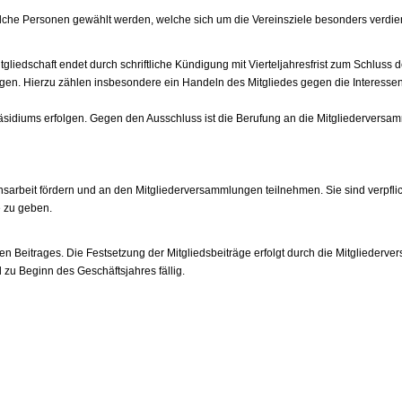
che Personen gewählt werden, welche sich um die Vereinsziele besonders verdient
tgliedschaft endet durch schriftliche Kündigung mit Vierteljahresfrist zum Schluss 
gen. Hierzu zählen insbesondere ein Handeln des Mitgliedes gegen die Interessen 
sidiums erfolgen. Gegen den Ausschluss ist die Berufung an die Mitgliederversamm
insarbeit fördern und an den Mitgliederversammlungen teilnehmen. Sie sind verpfl
e zu geben.
tzten Beitrages. Die Festsetzung der Mitgliedsbeiträge erfolgt durch die Mitgliederv
u Beginn des Geschäftsjahres fällig.