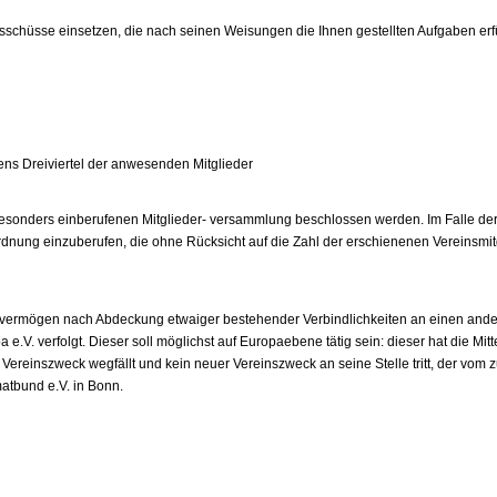
usschüsse einsetzen, die nach seinen Weisungen die Ihnen gestellten Aufgaben erf
ns Dreiviertel der anwesenden Mitglieder
besonders einberufenen Mitglieder- versammlung beschlossen werden. Im Falle der
dnung einzuberufen, die ohne Rücksicht auf die Zahl der erschienenen Vereinsmit
svermögen nach Abdeckung etwaiger bestehender Verbindlichkeiten an einen anderen
.V. verfolgt. Dieser soll möglichst auf Europaebene tätig sein: dieser hat die Mi
e Vereinszweck wegfällt und kein neuer Vereinszweck an seine Stelle tritt, der vom
atbund e.V. in Bonn.