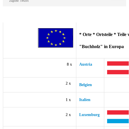
Zugriffe: 144201
* Orte * Ortsteile * Teil
"Buchholz" in Europa
8 x
Austria
2 x
Belgien
1 x
Italien
2 x
Luxemburg